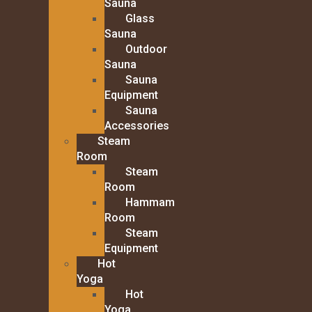
Sauna
Glass
Sauna
Outdoor
Sauna
Sauna
Equipment
Sauna
Accessories
Steam
Room
Steam
Room
Hammam
Room
Steam
Equipment
Hot
Yoga
Hot
Yoga