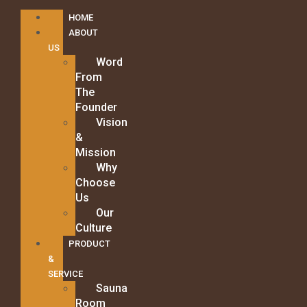
HOME
ABOUT
US
Word
From
The
Founder
Vision
&
Mission
Why
Choose
Us
Our
Culture
PRODUCT
&
SERVICE
Sauna
Room