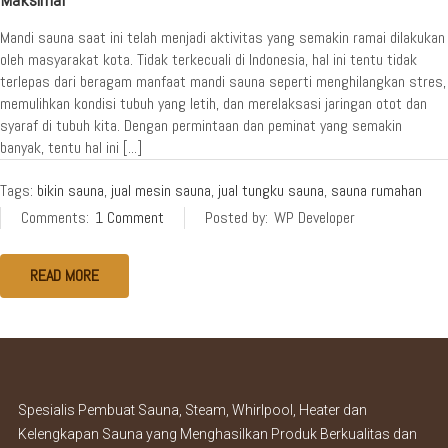
Mandi sauna saat ini telah menjadi aktivitas yang semakin ramai dilakukan
oleh masyarakat kota. Tidak terkecuali di Indonesia, hal ini tentu tidak
terlepas dari beragam manfaat mandi sauna seperti menghilangkan stres,
memulihkan kondisi tubuh yang letih, dan merelaksasi jaringan otot dan
syaraf di tubuh kita. Dengan permintaan dan peminat yang semakin
banyak, tentu hal ini [...]
Tags:
bikin sauna
,
jual mesin sauna
,
jual tungku sauna
,
sauna rumahan
Comments:
1 Comment
Posted by:
WP Developer
READ MORE
Spesialis Pembuat Sauna, Steam, Whirlpool, Heater dan
Kelengkapan Sauna yang Menghasilkan Produk Berkualitas dan