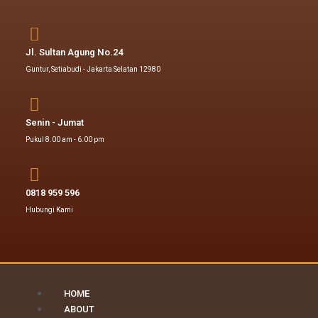
Jl. Sultan Agung No.24
Guntur, Setiabudi - Jakarta Selatan 12980
Senin - Jumat
Pukul 8.00 am - 6.00 pm
0818 959 596
Hubungi Kami
HOME
ABOUT