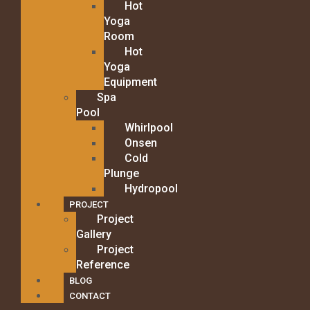
Hot
Yoga
Room
Hot
Yoga
Equipment
Spa
Pool
Whirlpool
Onsen
Cold
Plunge
Hydropool
PROJECT
Project
Gallery
Project
Reference
BLOG
CONTACT